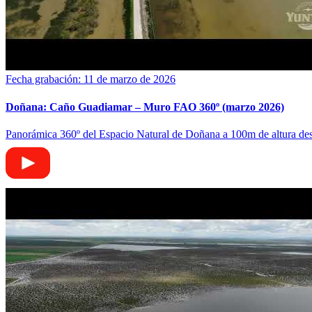
Fecha grabación: 11 de marzo de 2026
Doñana: Caño Guadiamar – Muro FAO 360º (marzo 2026)
Panorámica 360º del Espacio Natural de Doñana a 100m de altura d