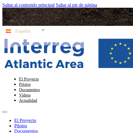
Saltar al contenido principal
Saltar al pie de página
Español
El Proyecto
Pilotos
Documentos
Vídeos
Actualidad
El Proyecto
Pilotos
Documentos