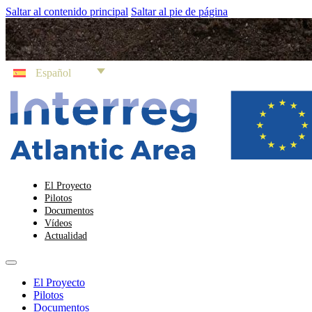
Saltar al contenido principal
Saltar al pie de página
Español
El Proyecto
Pilotos
Documentos
Vídeos
Actualidad
El Proyecto
Pilotos
Documentos