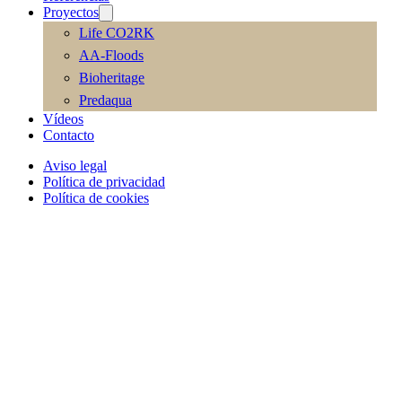
Proyectos
Life CO2RK
AA-Floods
Bioheritage
Predaqua
Vídeos
Contacto
Aviso legal
Política de privacidad
Política de cookies