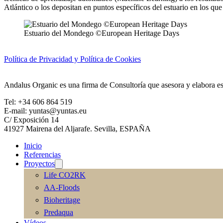
Atlántico o los depositan en puntos específicos del estuario en los qu
Estuario del Mondego ©European Heritage Days
Política de Privacidad y Política de Cookies
Andalus Organic es una firma de Consultoría que asesora y elabora est
Tel: +34 606 864 519
E-mail: yuntas@yuntas.eu
C/ Exposición 14
41927 Mairena del Aljarafe. Sevilla, ESPAÑA
Inicio
Referencias
Proyectos
Life CO2RK
AA-Floods
Bioheritage
Predaqua
Vídeos