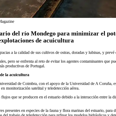
 Magazine
tuario del río Mondego para minimizar el po
explotaciones de acuicultura
acias a la calidad de sus cultivos de ostras, doradas y lubinas, y prev
es, pero se enfrenta al reto de evitar los agentes contaminantes que pu
más productivas de Portugal.
de la acuicultura
a Universidad de Coimbra, con el apoyo de la Universidad de A Coruña, e
n monitorización satelital y teledetección aérea.
flujos que se producen en el estuario debido a la interacción entre la din
resentes en especies de la fauna y flora marinas del estuario, para de
del trabajo de teledetección para refinar los modelos hidráulicos y detec