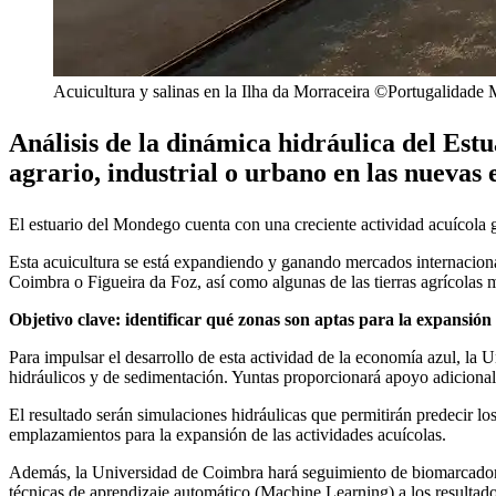
Acuicultura y salinas en la Ilha da Morraceira ©Portugalidade
Análisis de la dinámica hidráulica del Es
agrario, industrial o urbano en las nuevas 
El estuario del Mondego cuenta con una creciente actividad acuícola gr
Esta acuicultura se está expandiendo y ganando mercados internacional
Coimbra o Figueira da Foz, así como algunas de las tierras agrícolas 
Objetivo clave: identificar qué zonas son aptas para la expansión 
Para impulsar el desarrollo de esta actividad de la economía azul, l
hidráulicos y de sedimentación. Yuntas proporcionará apoyo adicional e
El resultado serán simulaciones hidráulicas que permitirán predecir los 
emplazamientos para la expansión de las actividades acuícolas.
Además, la Universidad de Coimbra hará seguimiento de biomarcadores p
técnicas de aprendizaje automático (Machine Learning) a los resultados 