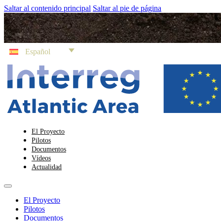
Saltar al contenido principal
Saltar al pie de página
Español
El Proyecto
Pilotos
Documentos
Vídeos
Actualidad
El Proyecto
Pilotos
Documentos