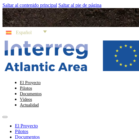
Saltar al contenido principal
Saltar al pie de página
Español
El Proyecto
Pilotos
Documentos
Vídeos
Actualidad
El Proyecto
Pilotos
Documentos