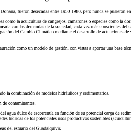
Doñana, fueron desecadas entre 1950-1980, pero nunca se pusieron en re
les como la acuicultura de cangrejos, camarones o especies como la dorad
lineada con las demandas de la sociedad, cada vez más conscientes del ca
tigación del Cambio Climático mediante el desarrollo de actuaciones de
stauración como un modelo de gestión, con vistas a aportar una base téc
ando la combinación de modelos hidráulicos y sedimentarios.
ón de contaminantes.
 del agua dulce de escorrentía en función de su potencial carga de sedi
ades hídricas de los potenciales usos productivos sostenibles (acuicultur
eas del estuario del Guadalquivir.