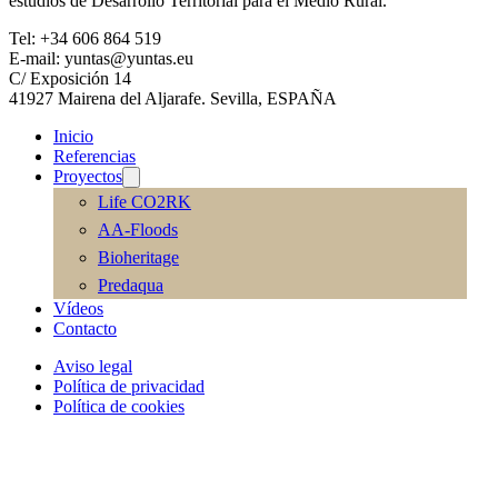
estudios de Desarrollo Territorial para el Medio Rural.
Tel: +34 606 864 519
E-mail: yuntas@yuntas.eu
C/ Exposición 14
41927 Mairena del Aljarafe. Sevilla, ESPAÑA
Inicio
Referencias
Proyectos
Life CO2RK
AA-Floods
Bioheritage
Predaqua
Vídeos
Contacto
Aviso legal
Política de privacidad
Política de cookies