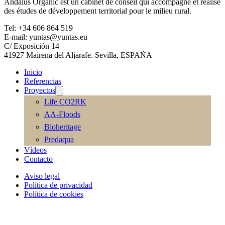
Andalus Organic est un cabinet de conseil qui accompagne et réalise
des études de développement territorial pour le milieu rural.
Tel: +34 606 864 519
E-mail: yuntas@yuntas.eu
C/ Exposición 14
41927 Mairena del Aljarafe. Sevilla, ESPAÑA
Inicio
Referencias
Proyectos
Life CO2RK
AA-Floods
Bioheritage
Predaqua
Vídeos
Contacto
Aviso legal
Política de privacidad
Política de cookies