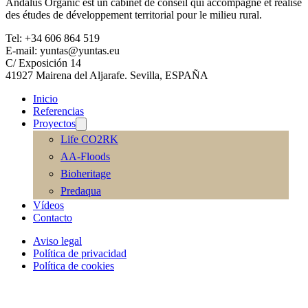
Andalus Organic est un cabinet de conseil qui accompagne et réalise
des études de développement territorial pour le milieu rural.
Tel: +34 606 864 519
E-mail: yuntas@yuntas.eu
C/ Exposición 14
41927 Mairena del Aljarafe. Sevilla, ESPAÑA
Inicio
Referencias
Proyectos
Life CO2RK
AA-Floods
Bioheritage
Predaqua
Vídeos
Contacto
Aviso legal
Política de privacidad
Política de cookies