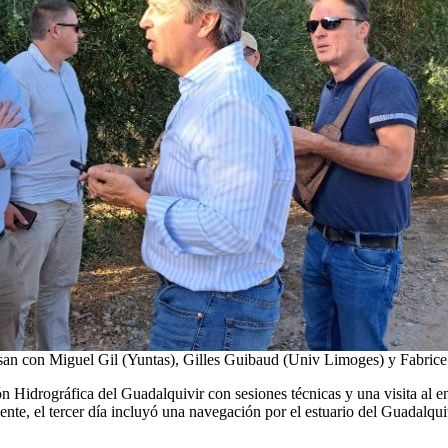
an con Miguel Gil (Yuntas), Gilles Guibaud (Univ Limoges) y Fabrice K
ón Hidrográfica del Guadalquivir con sesiones técnicas y una visita al 
mente, el tercer día incluyó una navegación por el estuario del Guadalqu