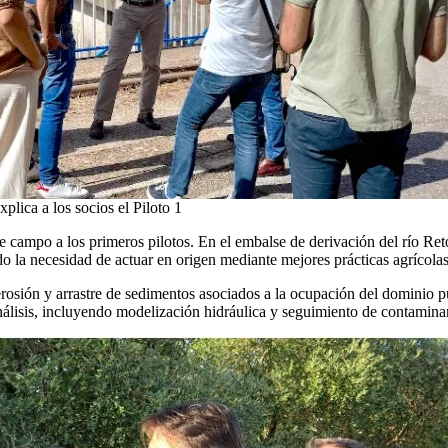
lica a los socios el Piloto 1
 campo a los primeros pilotos. En el embalse de derivación del río Retort
ndo la necesidad de actuar en origen mediante mejores prácticas agrícola
erosión y arrastre de sedimentos asociados a la ocupación del dominio pú
nálisis, incluyendo modelización hidráulica y seguimiento de contamina