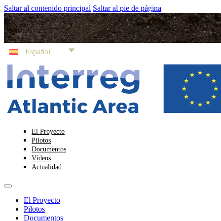
Saltar al contenido principal
Saltar al pie de página
Español
El Proyecto
Pilotos
Documentos
Vídeos
Actualidad
El Proyecto
Pilotos
Documentos